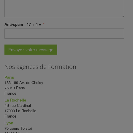
Anti-spam :
17
+
4
=
*
Envoyez votre message
Nos agences de Formation
Paris
183-189 Av. de Choisy
75013 Paris
France
La Rochelle
4B rue Cardinal
17000 La Rochelle
France
Lyon
70 cours Tolstoï