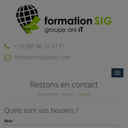
+33 (0)5 46 34 07 71
formation@arxit.com
Toggle
naviga
Restons en contact
Vous êtes ici:
Accueil
Contact
Quels sont vos besoins ?
Nom
*