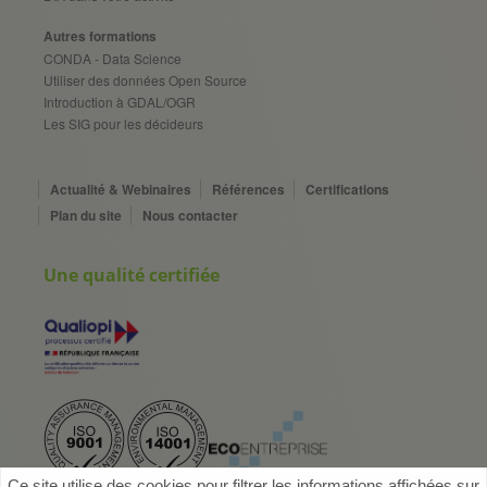
Autres formations
CONDA - Data Science
Utiliser des données Open Source
Introduction à GDAL/OGR
Les SIG pour les décideurs
Actualité & Webinaires
Références
Certifications
Plan du site
Nous contacter
Une qualité certifiée
Ce site utilise des cookies pour filtrer les informations affichées sur