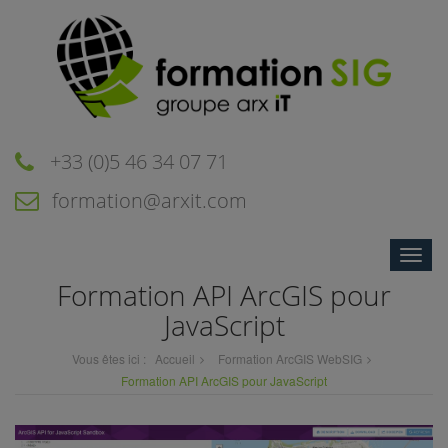
+33 (0)5 46 34 07 71
formation@arxit.com
Toggle
naviga
Formation API ArcGIS pour
JavaScript
Vous êtes ici :
Accueil
Formation ArcGIS WebSIG
Formation API ArcGIS pour JavaScript