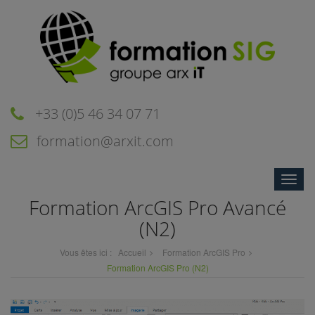
+33 (0)5 46 34 07 71
formation@arxit.com
Toggle
naviga
Formation ArcGIS Pro Avancé
(N2)
Vous êtes ici :
Accueil
Formation ArcGIS Pro
Formation ArcGIS Pro
(N2)