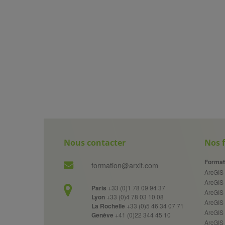
Nous contacter
Nos 
Format
formation@arxit.com
ArcGIS 
ArcGIS
Paris
+33 (0)1 78 09 94 37
ArcGIS 
Lyon
+33 (0)4 78 03 10 08
ArcGIS
La Rochelle
+33 (0)5 46 34 07 71
ArcGIS 
Genève
+41 (0)22 344 45 10
ArcGIS