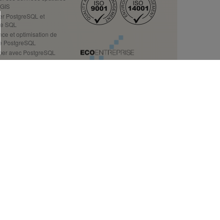
tGIS
er PostgreSQL et
 le SQL
ce et optimisation de
se PostgreSQL
er avec PostgreSQL
ns GeoIA
de l'IA en géomatique
votre activité
ormations
Data Science
des données Open Source
tion à GDAL/OGR
our les décideurs
s contacter