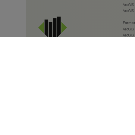
ArcGIS 
ArcGIS 
Format
ArcGIS 
ArcGIS
ArcGIS 
ArcGIS
ArcGIS
ArcGIS
ArcGIS
Services SIG &
ArcGIS
Solutions géospatiales
sur mesure
20+ ans d'expertise
Actua
Copyright @ 2026
arx iT
- mentions légales