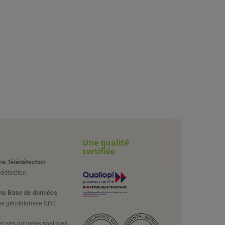
Une qualité
certifiée
ns Télédétection
détection
ns Base de données
une géodatabase SDE
er ses données spatiales