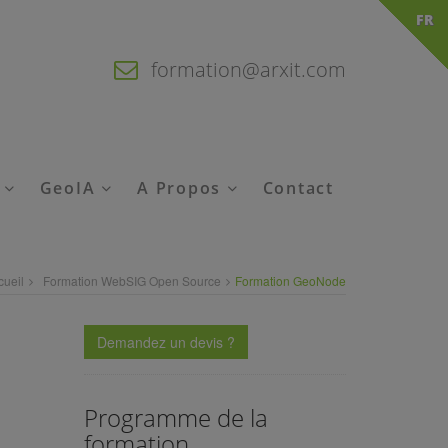
FR
formation@arxit.com
é
GeoIA
A Propos
Contact
cueil
Formation WebSIG Open Source
Formation GeoNode
Demandez un devis ?
Programme de la
formation