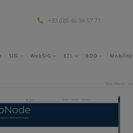
+33 (0)5 46 34 07 71
e
SIG
WebSIG
ETL
BDD
Mobilit
Vous êtes ici :
Ac