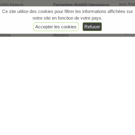
avec Pos
Utility Network
Formations WebSIG Opensource
Administr
Pipeline Referencing
Architect. WebSIG Opensource
Ce site utilise des cookies pour filtrer les informations affichées sur
maîtriser
Geoserver
notre site en fonction de votre pays.
Performan
ions ArcGIS Web / Server
API OpenLayers
votre ba
Accepter les cookies
Refuser
Enterprise
API Leaflet
Programm
 Online
Mapstore
Experience Builder
GeoNode
Formatio
 API JS
KoboToolbox
Pratique 
 Dashboards
L'IA dans 
 StoryMaps
Formations ETL FME
 Survey123
FME Initiation
Autres f
 Field Maps
FME Avancé
CONDA - 
FME Flow
Utiliser 
Introduc
Les SIG p
lité & Webinaires
Références
Certifications
Plan du site
Nou