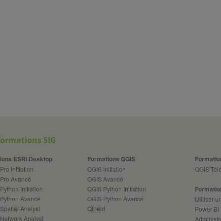
formations SIG
ions ESRI Desktop
Formations QGIS
Formatio
Pro Initiation
QGIS Initiation
QGIS Télé
 Pro Avancé
QGIS Avancé
Python Initiation
QGIS Python Initiation
Formatio
 Python Avancé
QGIS Python Avancé
Utiliser 
Spatial Analyst
QField
Power BI
 Network Analyst
Administr