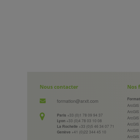
Nous contacter
Nos 
Format
formation@arxit.com
ArcGIS 
ArcGIS
Paris
+33 (0)1 78 09 94 37
ArcGIS 
Lyon
+33 (0)4 78 03 10 08
ArcGIS
La Rochelle
+33 (0)5 46 34 07 71
ArcGIS 
Genève
+41 (0)22 344 45 10
ArcGIS