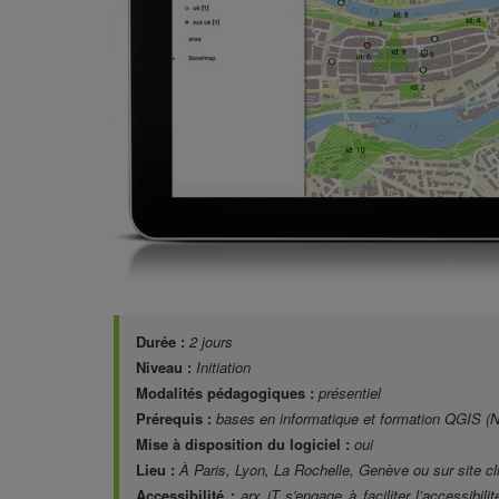
Durée :
2 jours
Niveau :
Initiation
Modalités pédagogiques :
présentiel
Prérequis :
bases en informatique et formation QGIS (N1
Mise à disposition du logiciel :
oui
Lieu :
À Paris, Lyon, La Rochelle, Genève ou sur site cl
Accessibilité :
arx iT s'engage à faciliter l’accessibi