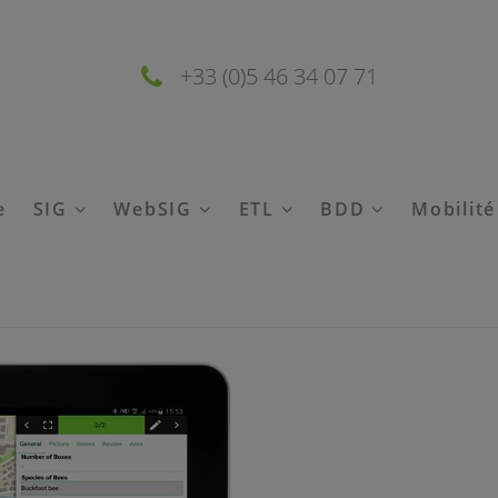
+33 (0)5 46 34 07 71
e
SIG
WebSIG
ETL
BDD
Mobilit