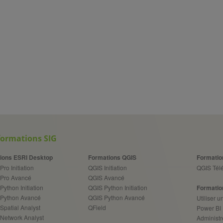
formations SIG
ions ESRI Desktop
Formations QGIS
Formatio
Pro Initiation
QGIS Initiation
QGIS Télé
 Pro Avancé
QGIS Avancé
Python Initiation
QGIS Python Initiation
Formatio
 Python Avancé
QGIS Python Avancé
Utiliser 
Spatial Analyst
QField
Power BI
 Network Analyst
Administr