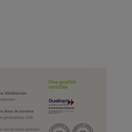
Une qualité
certifiée
ns Télédétection
détection
ns Base de données
une géodatabase SDE
er ses données spatiales