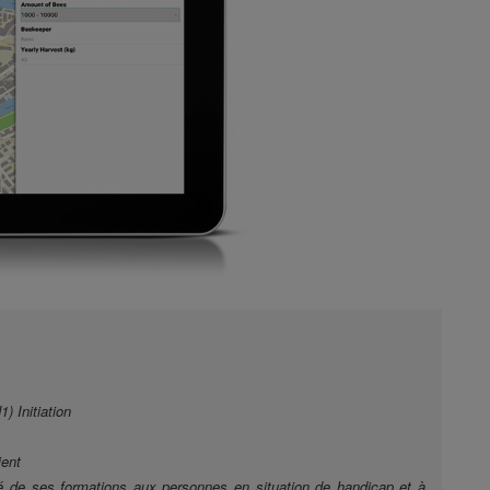
) Initiation
ient
lité de ses formations aux personnes en situation de handicap et à