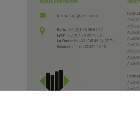
Nous contacter
Nos 
Format
formation@arxit.com
ArcGIS 
ArcGIS
Paris
+33 (0)1 78 09 94 37
ArcGIS 
Lyon
+33 (0)4 78 03 10 08
ArcGIS
La Rochelle
+33 (0)5 46 34 07 71
ArcGIS 
Genève
+41 (0)22 344 45 10
ArcGIS
ArcGIS 
ArcGIS 
Format
ArcGIS 
ArcGIS
ArcGIS 
ArcGIS
ArcGIS
ArcGIS
ArcGIS
Services SIG &
ArcGIS
Solutions géospatiales
sur mesure
20+ ans d'expertise