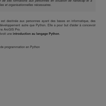
lité de ses formations aux personnes en situation de handicap et à
es et organisationnelles nécessaires.
est destinée aux personnes ayant des bases en informatique, des
développement autre que Python. Elle a pour but d'aider à
concevoir
ans ArcGIS Pro.
révoit une
introduction au langage Python
.
 de programmation en Python