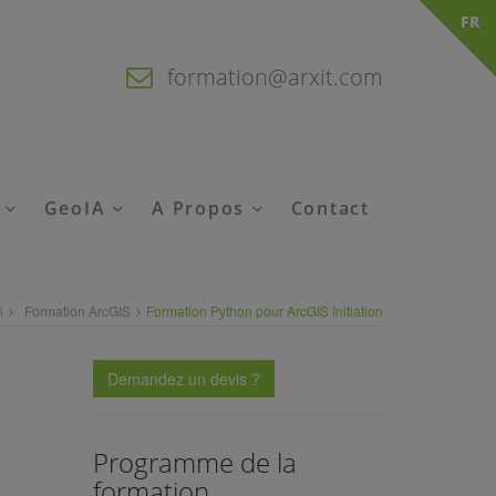
FR
formation@arxit.com
é
GeoIA
A Propos
Contact
l
Formation ArcGIS
Formation Python pour ArcGIS Initiation
Demandez un devis ?
Programme de la
formation