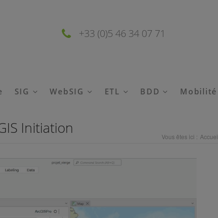
+33 (0)5 46 34 07 71
e
SIG
WebSIG
ETL
BDD
Mobilit
S Initiation
Vous êtes ici :
Accuei