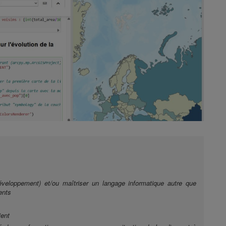
éveloppement) et/ou maîtriser un langage informatique autre que
ents
ient