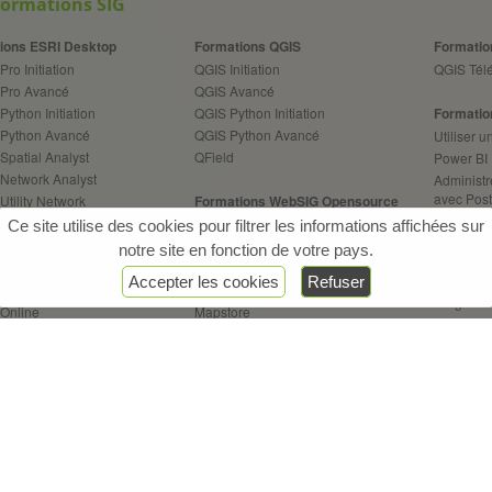
formations SIG
ions ESRI Desktop
Formations QGIS
Formatio
Pro Initiation
QGIS Initiation
QGIS Télé
 Pro Avancé
QGIS Avancé
Python Initiation
QGIS Python Initiation
Formatio
 Python Avancé
QGIS Python Avancé
Utiliser 
Spatial Analyst
QField
Power BI
 Network Analyst
Administr
avec Pos
Utility Network
Formations WebSIG Opensource
Administr
Pipeline Referencing
Architect. WebSIG Opensource
Ce site utilise des cookies pour filtrer les informations affichées sur
maîtriser
Geoserver
notre site en fonction de votre pays.
Performan
ions ArcGIS Web / Server
API OpenLayers
votre ba
Accepter les cookies
Refuser
Enterprise
API Leaflet
Programm
 Online
Mapstore
Experience Builder
GeoNode
Formatio
 API JS
KoboToolbox
Pratique 
 Dashboards
L'IA dans 
 StoryMaps
Formations ETL FME
 Survey123
FME Initiation
Autres f
 Field Maps
FME Avancé
CONDA - 
FME Flow
Utiliser 