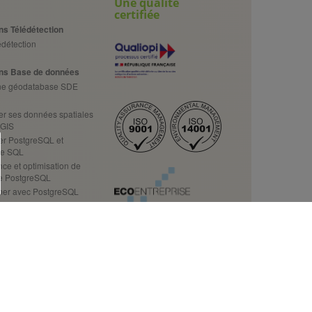
Une qualité
certifiée
ns Télédétection
détection
ns Base de données
une géodatabase SDE
er ses données spatiales
tGIS
er PostgreSQL et
 le SQL
ce et optimisation de
se PostgreSQL
er avec PostgreSQL
ns GeoIA
de l'IA en géomatique
votre activité
ormations
Data Science
des données Open Source