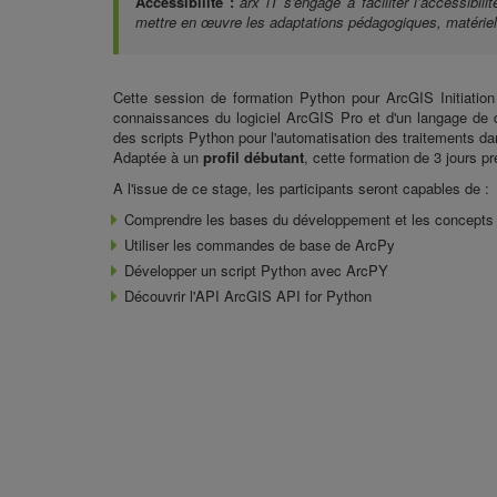
Accessibilité :
arx iT s'engage à faciliter l’accessibi
mettre en œuvre les adaptations pédagogiques, matériell
Cette session de
formation Python pour ArcGIS Initiation
connaissances du logiciel ArcGIS Pro et d'un langage de 
des scripts Python
pour l'automatisation des traitements d
Adaptée à un
profil débutant
, cette formation de 3 jours p
A l'issue de ce stage, les participants seront capables de :
Comprendre les bases du développement et les concepts
Utiliser
les commandes de base de ArcPy
Développer
un script Python avec ArcPY
Découvrir l'API
ArcGIS API for Python