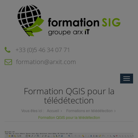
+33 (0)5 46 34 07 71
formation@arxit.com
Toggle
naviga
Formation QGIS pour la
télédétection
Vous êtes ici :
Accueil
Formations en télédétection
Formation QGIS pour la télédétection