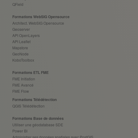
QField
Formations WebSIG Opensource
Architect. WebSIG Opensource
Geoserver
API OpenLayers
API Leaflet
Mapstore
GeoNode
KoboToolbox
Formations ETL FME
FME Initiation
FME Avancé
FME Flow
Formations Télédétection
QGIS Télédétection
Formations Base de données
Utiliser une géodatabase SDE
Power BI
Administrer ses données spatiales avec PostGIS