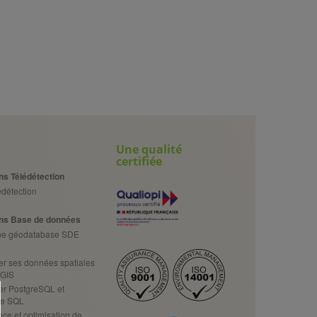
Une qualité
certifiée
ns Télédétection
détection
ns Base de données
une géodatabase SDE
er ses données spatiales
tGIS
er PostgreSQL et
 le SQL
ce et optimisation de