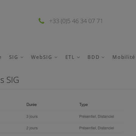
+33 (0)5 46 34 07 71
e
SIG
WebSIG
ETL
BDD
Mobilit
s SIG
Durée
Type
3 jours
Présentiel, Distanciel
2 jours
Présentiel, Distanciel