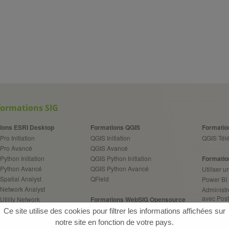
formations SIG
ions ESRI Desktop
Formations QGIS
Formatio
Pro Initiation
QGIS Initiation
QGIS Télé
 Pro Avancé
QGIS Avancé
Python Initiation
QGIS Python Initiation
Formatio
 Python Avancé
QGIS Python Avancé
Utiliser 
Spatial Analyst
QField
Power BI
 Network Analyst
Administr
avec Pos
Utility Network
Formations WebSIG Opensource
Administr
Pipeline Referencing
Architect. WebSIG Opensource
Ce site utilise des cookies pour filtrer les informations affichées sur
maîtriser
Geoserver
notre site en fonction de votre pays.
Performan