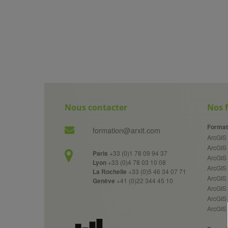
Nous contacter
Nos 
Format
formation@arxit.com
ArcGIS 
ArcGIS
Paris
+33 (0)1 78 09 94 37
ArcGIS 
Lyon
+33 (0)4 78 03 10 08
ArcGIS
La Rochelle
+33 (0)5 46 34 07 71
ArcGIS 
Genève
+41 (0)22 344 45 10
ArcGIS
ArcGIS 
ArcGIS 