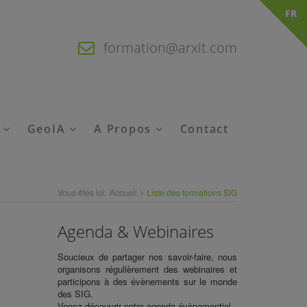
FR
formation@arxit.com
é
GeoIA
A Propos
Contact
Vous êtes ici:
Accueil
Liste des
formations SIG
Agenda & Webinaires
Soucieux de partager nos savoir-faire, nous
organisons régulièrement des webinaires et
participons à des évènements sur le monde
des SIG.
Venez découvrir notre agenda évènementiel..