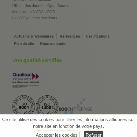
Utiliser des données Open Source
Introduction à GDAL/OGR
Les SIG pour les décideurs
Actualité & Webinaires
Références
Certifications
Plan du site
Nous contacter
Une qualité certifiée
Ce site utilise des cookies pour filtrer les informations affichées sur
notre site en fonction de votre pays.
Accepter les cookies
Refuser
Copyright @ 2026
arx iT
- mentions légales