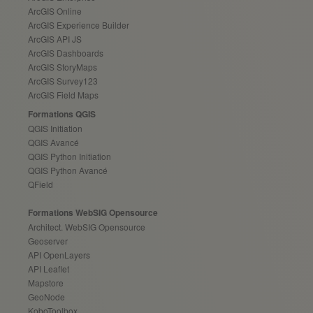
ArcGIS Online
ArcGIS Experience Builder
ArcGIS API JS
ArcGIS Dashboards
ArcGIS StoryMaps
ArcGIS Survey123
ArcGIS Field Maps
Formations QGIS
QGIS Initiation
QGIS Avancé
QGIS Python Initiation
QGIS Python Avancé
QField
Formations WebSIG Opensource
Architect. WebSIG Opensource
Geoserver
API OpenLayers
API Leaflet
Mapstore
GeoNode
KoboToolbox