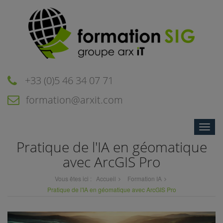
+33 (0)5 46 34 07 71
formation@arxit.com
Toggle
naviga
Pratique de l'IA en géomatique
avec ArcGIS Pro
Vous êtes ici :
Accueil
Formation IA
Pratique de l'IA en géomatique avec ArcGIS Pro